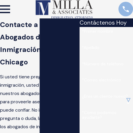
Contáctenos Hoy
Contacte a Nuestros
*Primer nombre
Abogados de
*Apellido
Inmigración de
Chicago
*Número de teléfono
Si usted tiene preguntas de
*Correo electrónico
inmigración, usted puede confiar en
nuestros abogados de inmigración
¿Eres un cliente nuevo?
para proveerle asesoría en la que
puede confiar. No importa su
*Como podemos
ayudarte?
pregunta o duda, la experiencia de
los abogados de inmigración de Milla