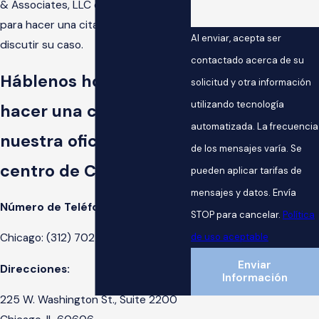
& Associates, LLC está disponible
para hacer una cita con usted y
Al enviar, acepta ser
discutir su caso.
contactado acerca de su
Háblenos hoy para
solicitud y otra información
utilizando tecnología
hacer una consulta en
automatizada. La frecuencia
nuestra oficina en el
de los mensajes varía. Se
centro de Chicago
pueden aplicar tarifas de
mensajes y datos. Envía
Número de Teléfono:
STOP para cancelar.
Política
de uso aceptable
Chicago:
(312) 702-1782
Enviar
Direcciones:
Información
225 W. Washington St., Suite 2200