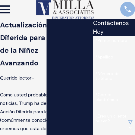
Contáctenos
Actualización de Acción
Hoy
Diferida para las Llegadas
*Primer nombre
de la Niñez
*Apellido
Avanzando
*Número de
Querido lector-
teléfono
Como usted probablemente vio en las
*Correo
electrónico
noticias, Trump ha decidido poner fin a la
Acción Diferida para los llegados de Niñez
¿Eres un cliente
(comúnmente conocido como DACA). No
nuevo?
creemos que esta decisión representa la