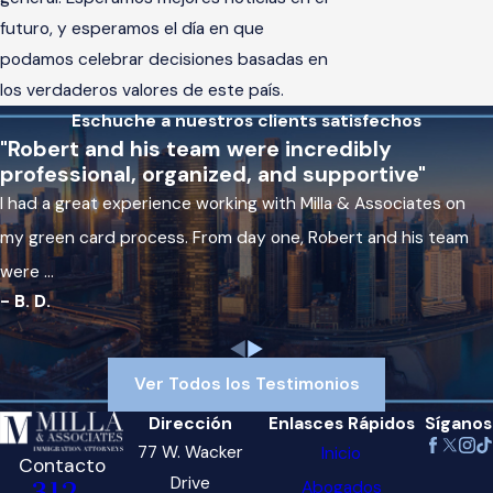
futuro, y esperamos el día en que
podamos celebrar decisiones basadas en
los verdaderos valores de este país.
Eschuche a nuestros clients satisfechos
"Robert and his team were incredibly
professional, organized, and supportive"
I had a great experience working with Milla & Associates on
my green card process. From day one, Robert and his team
were ...
- B. D.
Ver Todos los Testimonios
Dirección
Enlasces Rápidos
Síganos
77 W. Wacker
Inicio
Contacto
Drive
Abogados
312-