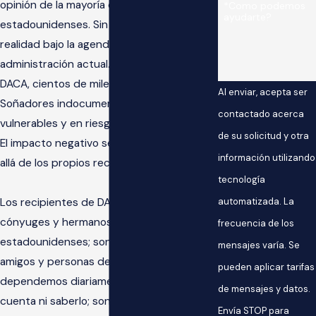
opinión de la mayoría de los
*Como podemos
ayudarte?
estadounidenses. Sin embargo, es la
realidad bajo la agenda de la
administración actual. Con la eliminación de
DACA, cientos de miles de jóvenes,
Al enviar, acepta ser
Soñadores indocumentados, estarán
contactado acerca
vulnerables y en riesgo de ser deportados.
de su solicitud y otra
El impacto negativo se sentirá mucho más
información utilizando
allá de los propios recipientes.
tecnología
automatizada. La
Los recipientes de DACA son padres,
cónyuges y hermanos de
frecuencia de los
estadounidenses; son nuestros vecinos,
mensajes varía. Se
amigos y personas de las que
pueden aplicar tarifas
dependemos diariamente sin darnos
de mensajes y datos.
cuenta ni saberlo; son estudiantes,
Envía STOP para