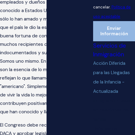
empleados y dueños de negocios. Sólo han
cancelar.
Política de
conocido a Estados Unidos como hogar y
uso aceptable
sólo lo han amado y mejorado a pesar de
que el país le dio la espalda. He tenido la
Enviar
Información
buena fortuna de conocer y trabajar con
muchos recipientes de DACA, los
Servicios de
indocumentados y sus seres queridos.
Inmigración
Somos uno mismo. En muchos sentidos,
Acción Diferida
son la esencia de lo mejor en este país y
para las Llegadas
reflejan lo que llamamos cariñosamente
de la Infancia -
"americano". Simplemente están tratando
Actualizada
de vivir la vida lo mejor que pueden y
Inmigración basada
contribuyen positivamente al único país
en relaciones de
que han conocido y llamado hogar.
familia
El Congreso debe recoger la batuta del
Defensa de
DACA y aprobar legislación para los