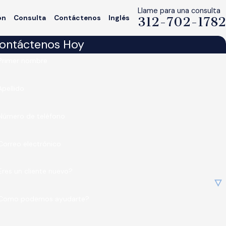
Llame para una consulta
ón
Consulta
Contáctenos
Inglés
312-702-1782
ontáctenos Hoy
Primer nombre
Apellido
Número de teléfono
Correo electrónico
Eres un cliente nuevo?
Como podemos ayudarte?