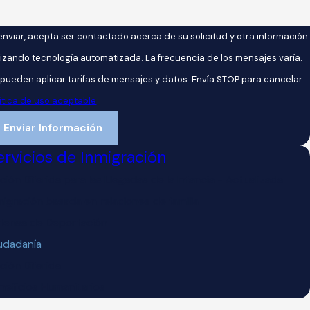
 enviar, acepta ser contactado acerca de su solicitud y otra información
ilizando tecnología automatizada. La frecuencia de los mensajes varía.
 pueden aplicar tarifas de mensajes y datos. Envía STOP para cancelar.
lítica de uso aceptable
Enviar Información
ervicios de Inmigración
ción Diferida para las Llegadas de la Infancia - Actualizada
migración basada en relaciones de familia
fensa de Deportación
udadanía
ción Diferida
neficios Humanitarios