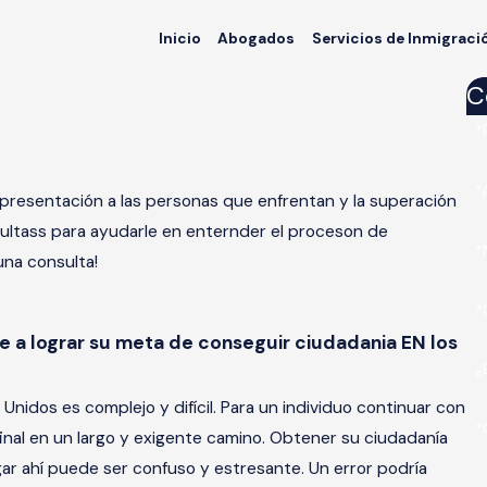
Inicio
Abogados
Servicios de Inmigraci
C
*
*
presentación a las personas que enfrentan y la superación
sultass para ayudarle en enternder el proceson de
*
una consulta!
*
 a lograr su meta de conseguir ciudadania EN los
¿
Unidos es complejo y difícil. Para un individuo continuar con
*
final en un largo y exigente camino. Obtener su ciudadanía
egar ahí puede ser confuso y estresante. Un error podría