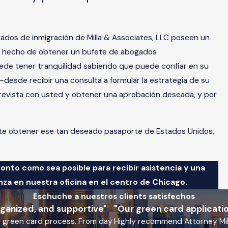
gados de inmigración de Milla & Associates, LLC poseen un
r el hecho de obtener un bufete de abogados
uede tener tranquilidad sabiendo que puede confiar en su
esde recibir una consulta a formular la estrategia de su
ntrevista con usted y obtener una aprobación deseada, y por
ente obtener ese tan deseado pasaporte de Estados Unidos,
onto como sea posible para recibir asistencia y una
a en nuestra oficina en el centro de Chicago.
Eschuche a nuestros clients satisfechos
rganized, and supportive"
"Our green card applicati
my green card process. From day
Highly recommend Attorney Milla