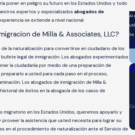
dría poner en peligro su futuro en los Estados Unidos y todo
 Nuestros expertos y especializados
abogados de
Al
experiencia se extiende a nivel nacional.
ut
migracion de Milla & Associates, LLC?
Se
Po
 de la naturalización para convertirse en ciudadano de los
 bufete legal de inmigración. Los abogados experimentados
btener la ciudadanía por medio de una preparación de
S
 prepararlo a usted para cada paso en el proceso,
Ac
minación. Los abogados de inmigración de Milla &
In
istorial de éxitos en la abogacía de los casos de
De
Ci
 migratorio en los Estados Unidos, queremos apoyarlo y
Ac
y proveer la asistencia que usted necesita para lograr su
Be
 en el procedimiento de naturalización ante el Servicio de