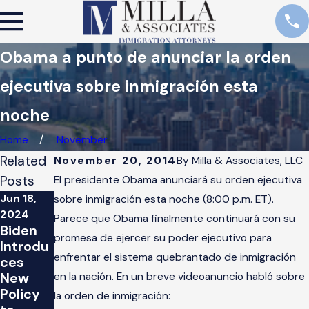
Obama a punto de anunciar la orden
ejecutiva sobre inmigración esta
noche
Home
November
Related
November 20, 2014
By
Milla & Associates, LLC
Posts
El presidente Obama anunciará su orden ejecutiva
Jun 18,
sobre inmigración esta noche (8:00 p.m. ET).
Jan 30,
2024
Parece que Obama finalmente continuará con su
2017
Biden
In
promesa de ejercer su poder ejecutivo para
Introdu
Respon
enfrentar el sistema quebrantado de inmigración
ces
se to
New
en la nación. En un breve videoanuncio habló sobre
Trump's
Policy
la orden de inmigración:
Executi