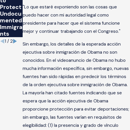
to
ve
Protect
"Lo que estaré exponiendo son las cosas que
Orders
Undocu
puedo hacer con mi autoridad legal como
on
mented
Immigra
presidente para hacer que el sistema funcione
Immigra
tion
mejor y continuar trabajando con el Congreso."
nts
1
/
2
Sin embargo, los detalles de la esperada acción
ejecutiva sobre inmigración de Obama no son
conocidos. En el videoanuncio de Obama no hubo
mucha información específica, sin embargo, nuevas
fuentes han sido rápidas en predecir los términos
de la orden ejecutiva sobre inmigración de Obama.
La mayoría han citado fuentes indicando que se
espera que la acción ejecutiva de Obama
proporcione protección para evitar deportaciones;
sin embargo, las fuentes varían en requisitos de
elegibilidad: (1) la presencia y grado de vínculo