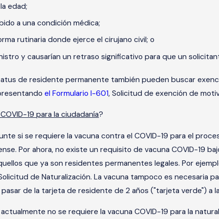
la edad;
bido a una condición médica;
rma rutinaria donde ejerce el cirujano civil; o
nistro y causarían un retraso significativo para que un solicitan
status de residente permanente también pueden buscar exencio
 presentando
el Formulario I-601
, Solicitud de exención de motiv
 COVID-19 para la ciudadanía
?
unte si se requiere la vacuna contra el COVID-19 para el proces
se. Por ahora, no existe un requisito de vacuna COVID-19 bajo l
aquellos que ya son residentes permanentes legales. Por ejemplo
olicitud de Naturalización. La vacuna tampoco es necesaria para
pasar de la tarjeta de residente de 2 años ("tarjeta verde") a l
si actualmente no se requiere la vacuna COVID-19 para la natur