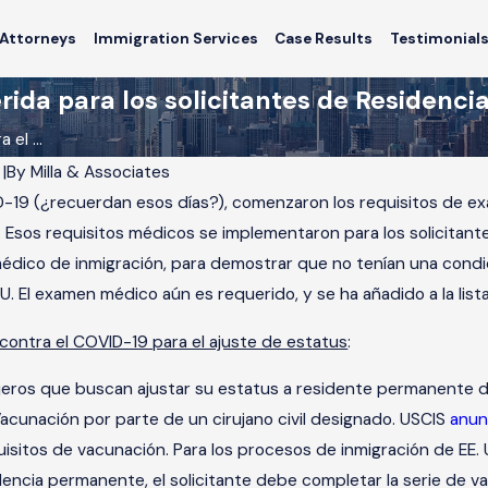
Attorneys
Immigration Services
Case Results
Testimonial
rida para los solicitantes de Residenc
el ...
2
|
By
Milla & Associates
-19 (¿recuerdan esos días?), comenzaron los requisitos de e
Esos requisitos médicos se implementaron para los solicitant
dico de inmigración, para demostrar que no tenían una condic
UU. El examen médico aún es requerido, y se ha añadido a la list
 contra el COVID-19 para el ajuste de estatus
:
jeros que buscan ajustar su estatus a residente permanente 
Nov 20, 2013
acunación por parte de un cirujano civil designado. USCIS
anun
Required for
Immigration News: USCIS Issues
equisitos de vacunación. Para los procesos de inmigración de EE
ce Applicants
Memo on Visa Waiver Program;
esidencia permanente, el solicitante debe completar la serie d
TPS Sought for the Philippines