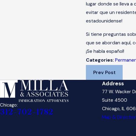
lugar donde se lleva a
evitar que un resident
estadounidense!
Si tiene preguntas sob
que se abordan aquí, 
¡Se habla español!
Permanen
Categories:
Prev Post
Address
77 W. Wacker D
Suite 4500
Chicago:
Chicago, IL 60
312-702-1782
Map & Directio