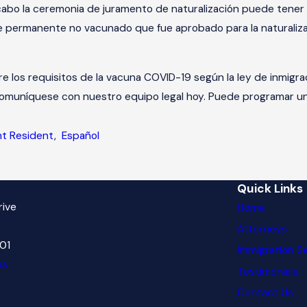
 cabo la ceremonia de juramento de naturalización puede tener 
e permanente no vacunado que fue aprobado para la naturaliza
re los requisitos de la vacuna COVID-19 según la ley de inmigra
comuníquese con nuestro equipo legal hoy. Puede programar u
t Resident
,
Español
Quick Links
rive
Home
Attorneys
601
Immigration S
ns
Testimonials
Contact Us