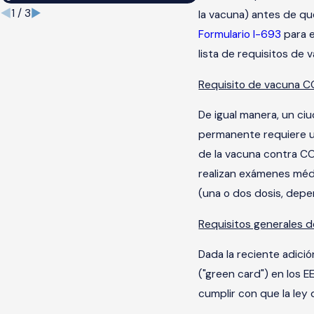
1
/
3
la vacuna) antes de que
Formulario I-693
para e
lista de requisitos de
Requisito de vacuna CO
De igual manera, un ci
permanente requiere un
de la vacuna contra CO
realizan exámenes médi
(una o dos dosis, depe
Requisitos generales d
Dada la reciente adici
("green card") en los E
cumplir con que la ley