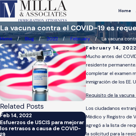
Home
La vacuna contra el COVID-19 es reque
Home
Blog
2022
February
La vacuna contra 
February 14, 202
Mucho antes del COVID
residente permanente. 
completar el examen mé
inmigración de los EE. 
Requisito de la vacuna
Related Posts
Los ciudadanos extran
Feb 14, 2022
Feb 11, 2022
Médico y Registro de V
Esfuerzos de USCIS para mejorar
COVID-19 Vaccine 
agregó a la lista de r
los retrasos a causa de COVID-
Permanent Residen
la solicitud para la r
19