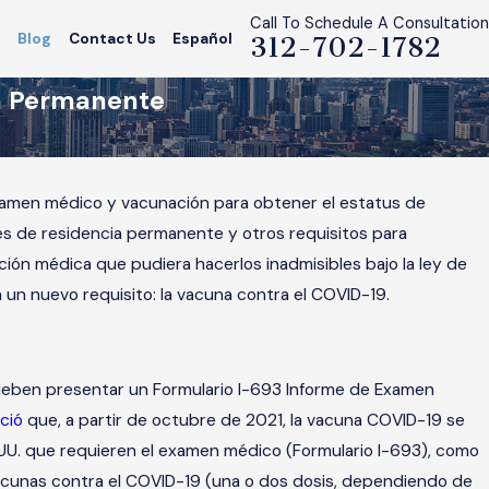
Call To Schedule A Consultation
s
Blog
Contact Us
Español
312-702-1782
ia Permanente
xamen médico y vacunación para obtener el estatus de
es de residencia permanente y otros requisitos para
ión médica que pudiera hacerlos inadmisibles bajo la ley de
a un nuevo requisito: la vacuna contra el COVID-19.
deben presentar un Formulario I-693 Informe de Examen
ció
que, a partir de octubre de 2021, la vacuna COVID-19 se
. UU. que requieren el examen médico (Formulario I-693), como
e vacunas contra el COVID-19 (una o dos dosis, dependiendo de