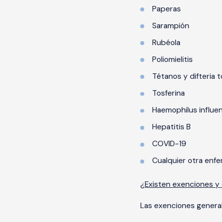
Paperas
Sarampión
Rubéola
Poliomielitis
Tétanos y difteria 
Tosferina
Haemophilus influen
Hepatitis B
COVID-19
Cualquier otra enf
¿Existen exenciones y 
Las exenciones general